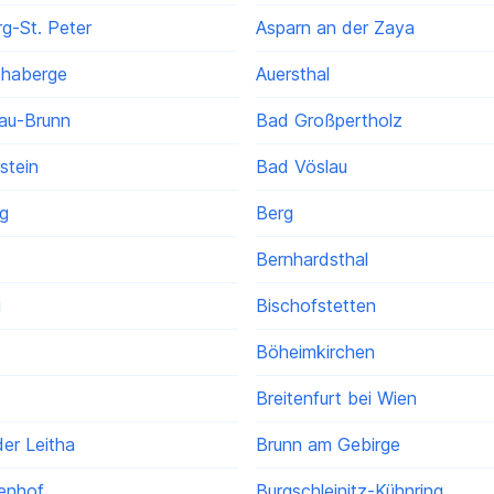
g-St. Peter
Asparn an der Zaya
thaberge
Auersthal
au-Brunn
Bad Großpertholz
stein
Bad Vöslau
g
Berg
Bernhardsthal
g
Bischofstetten
Böheimkirchen
Breitenfurt bei Wien
er Leitha
Brunn am Gebirge
enhof
Burgschleinitz-Kühnring