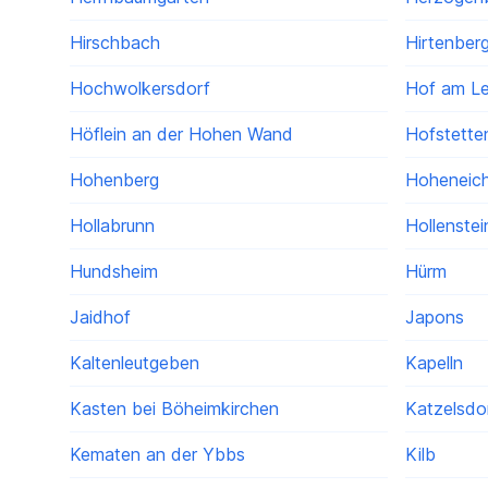
Hirschbach
Hirtenber
Hochwolkersdorf
Hof am Le
Höflein an der Hohen Wand
Hofstette
Hohenberg
Hoheneic
Hollabrunn
Hollenste
Hundsheim
Hürm
Jaidhof
Japons
Kaltenleutgeben
Kapelln
Kasten bei Böheimkirchen
Katzelsdo
Kematen an der Ybbs
Kilb