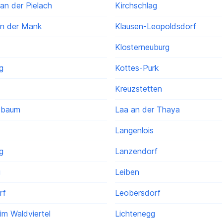
an der Pielach
Kirchschlag
an der Mank
Klausen-Leopoldsdorf
Klosterneuburg
g
Kottes-Purk
Kreuzstetten
ßbaum
Laa an der Thaya
Langenlois
g
Lanzendorf
g
Leiben
rf
Leobersdorf
im Waldviertel
Lichtenegg