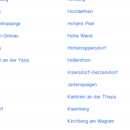
g
Hochleithen
ithaberge
Hofamt Priel
n-Grünau
Hohe Wand
h
Hohenruppersdorf
in an der Ybbs
Hollenthon
Inzersdorf-Getzersdorf
Jedenspeigen
Karlstein an der Thaya
rf
Kaumberg
Kirchberg am Wagram