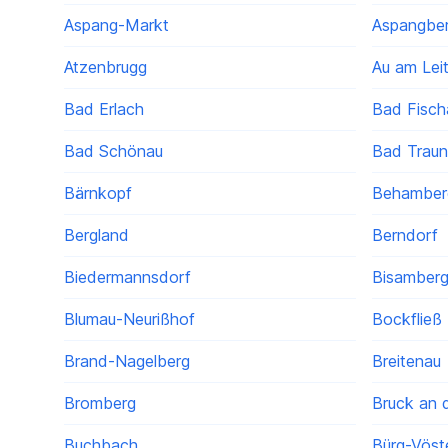
Aspang-Markt
Aspangber
Atzenbrugg
Au am Lei
Bad Erlach
Bad Fisch
Bad Schönau
Bad Traun
Bärnkopf
Behamber
Bergland
Berndorf
Biedermannsdorf
Bisamber
Blumau-Neurißhof
Bockfließ
Brand-Nagelberg
Breitenau
Bromberg
Bruck an d
Buchbach
Bürg-Vöst