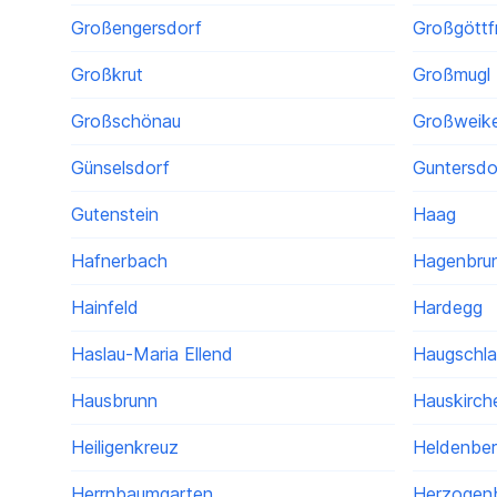
Großengersdorf
Großgöttfr
Großkrut
Großmugl
Großschönau
Großweike
Günselsdorf
Guntersdo
Gutenstein
Haag
Hafnerbach
Hagenbru
Hainfeld
Hardegg
Haslau-Maria Ellend
Haugschl
Hausbrunn
Hauskirch
Heiligenkreuz
Heldenbe
Herrnbaumgarten
Herzogen