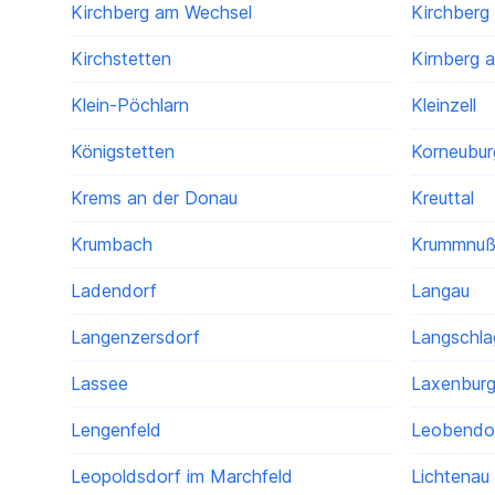
Kirchberg am Wechsel
Kirchberg 
Kirchstetten
Kirnberg 
Klein-Pöchlarn
Kleinzell
Königstetten
Korneubur
Krems an der Donau
Kreuttal
Krumbach
Krummnu
Ladendorf
Langau
Langenzersdorf
Langschla
Lassee
Laxenbur
Lengenfeld
Leobendo
Leopoldsdorf im Marchfeld
Lichtenau 