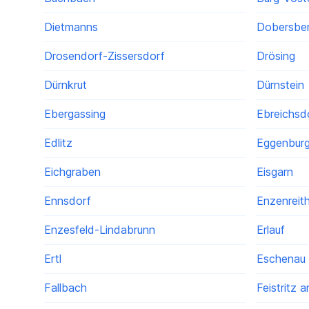
Dietmanns
Dobersbe
Drosendorf-Zissersdorf
Drösing
Dürnkrut
Dürnstein
Ebergassing
Ebreichsd
Edlitz
Eggenbur
Eichgraben
Eisgarn
Ennsdorf
Enzenreit
Enzesfeld-Lindabrunn
Erlauf
Ertl
Eschenau
Fallbach
Feistritz 