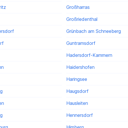
itz
Großharras
Großriedenthal
rsdorf
Grünbach am Schneeberg
rf
Guntramsdorf
Hadersdorf-Kammern
nn
Haidershofen
Haringsee
ag
Haugsdorf
en
Hausleiten
rg
Hennersdorf
burg
Himberg