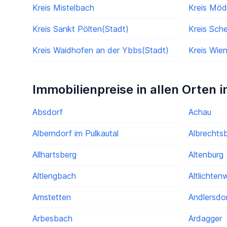
Kreis Mistelbach
Kreis Möd
Kreis Sankt Pölten(Stadt)
Kreis Sch
Kreis Waidhofen an der Ybbs(Stadt)
Kreis Wie
Immobilienpreise in allen Orten i
Absdorf
Achau
Alberndorf im Pulkautal
Albrechts
Allhartsberg
Altenburg
Altlengbach
Altlichten
Amstetten
Andlersdo
Arbesbach
Ardagger