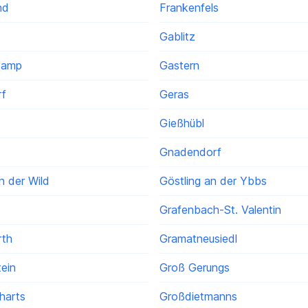
nd
Frankenfels
Gablitz
Kamp
Gastern
rf
Geras
Gießhübl
Gnadendorf
n der Wild
Göstling an der Ybbs
Grafenbach-St. Valentin
rth
Gramatneusiedl
ein
Groß Gerungs
harts
Großdietmanns