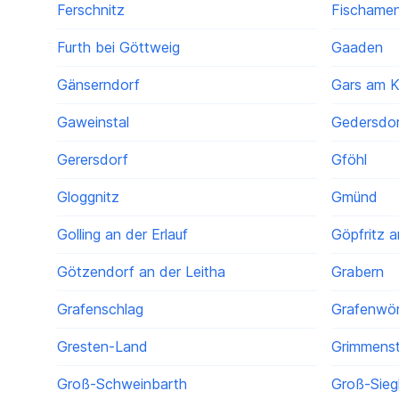
Ferschnitz
Fischame
Furth bei Göttweig
Gaaden
Gänserndorf
Gars am 
Gaweinstal
Gedersdo
Gerersdorf
Gföhl
Gloggnitz
Gmünd
Golling an der Erlauf
Göpfritz a
Götzendorf an der Leitha
Grabern
Grafenschlag
Grafenwö
Gresten-Land
Grimmenst
Groß-Schweinbarth
Groß-Sieg