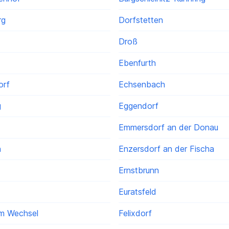
rg
Dorfstetten
Droß
Ebenfurth
orf
Echsenbach
g
Eggendorf
Emmersdorf an der Donau
h
Enzersdorf an der Fischa
Ernstbrunn
Euratsfeld
am Wechsel
Felixdorf