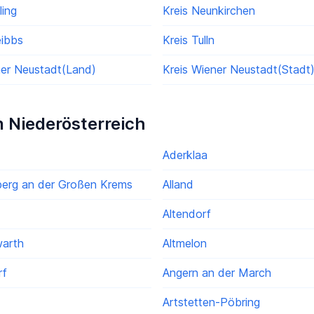
ling
Kreis Neunkirchen
eibbs
Kreis Tulln
ner Neustadt(Land)
Kreis Wiener Neustadt(Stadt
n Niederösterreich
Aderklaa
berg an der Großen Krems
Alland
Altendorf
warth
Altmelon
rf
Angern an der March
Artstetten-Pöbring