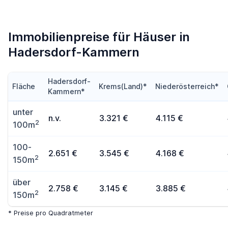
Immobilienpreise für Häuser in
Hadersdorf-Kammern
Hadersdorf-
Fläche
Krems(Land)*
Niederösterreich*
Kammern*
unter
n.v.
3.321 €
4.115 €
2
100m
100-
2.651 €
3.545 €
4.168 €
2
150m
über
2.758 €
3.145 €
3.885 €
2
150m
* Preise pro Quadratmeter