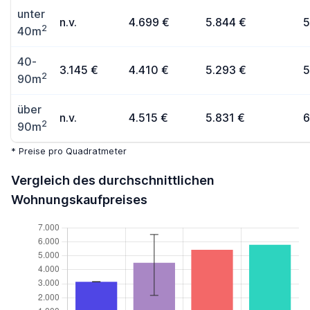
unter
n.v.
4.699 €
5.844 €
5
2
40m
40-
3.145 €
4.410 €
5.293 €
5
2
90m
über
n.v.
4.515 €
5.831 €
6
2
90m
* Preise pro Quadratmeter
Vergleich des durchschnittlichen
Wohnungskaufpreises