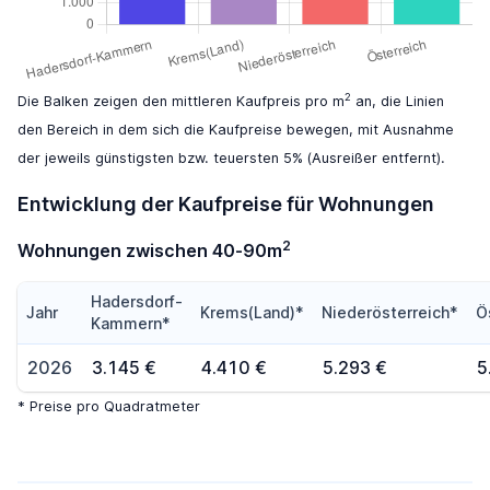
2
Die Balken zeigen den mittleren Kaufpreis pro m
an, die Linien
den Bereich in dem sich die Kaufpreise bewegen, mit Ausnahme
der jeweils günstigsten bzw. teuersten 5% (Ausreißer entfernt).
Entwicklung der Kaufpreise für Wohnungen
2
Wohnungen zwischen 40-90m
Hadersdorf-
Jahr
Krems(Land)*
Niederösterreich*
Ö
Kammern*
2026
3.145 €
4.410 €
5.293 €
5
* Preise pro Quadratmeter