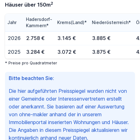
2
Häuser über 150m
Hadersdorf-
Jahr
Krems(Land)*
Niederösterreich*
Ö
Kammern*
2026
2.758 €
3.145 €
3.885 €
4
2025
3.284 €
3.072 €
3.875 €
4
* Preise pro Quadratmeter
Bitte beachten Sie:
Die hier aufgeführten Preisspiegel wurden nicht von
einer Gemeinde oder Interessenvertretern erstellt
oder anerkannt. Sie basieren auf einer Auswertung
von ohne-makler anhand der in unserem
Immobilienportal inserierten Wohnungen und Häuser.
Die Angaben in diesem Preisspiegel aktualisieren wir
kontinuierlich anhand neuer Daten.