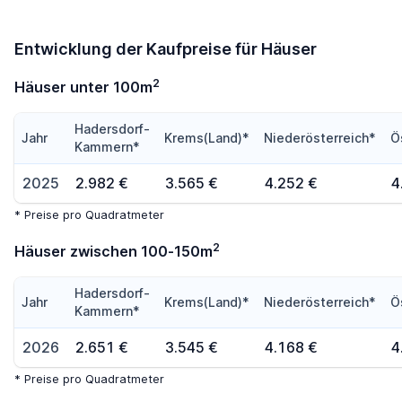
Entwicklung der Kaufpreise für Häuser
2
Häuser unter 100m
Hadersdorf-
Jahr
Krems(Land)*
Niederösterreich*
Ö
Kammern*
2025
2.982 €
3.565 €
4.252 €
4
* Preise pro Quadratmeter
2
Häuser zwischen 100-150m
Hadersdorf-
Jahr
Krems(Land)*
Niederösterreich*
Ö
Kammern*
2026
2.651 €
3.545 €
4.168 €
4
* Preise pro Quadratmeter