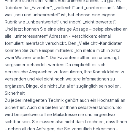
Hilfe Sie schon sehr vieles vorsortieren können. Da gibt es
Rubriken für „Favoriten“, „vielleicht“ und „uninteressant“. Alles,
was „neu und unbearbeitet“ ist, hat ebenso eine eigene
Rubrik wie „unbeantwortet“ und (noch) „nicht bewertet“.
Und jetzt können Sie eine einzige Absage – beispielsweise an
alle „uninteressanten“ Adressen - verschicken: einmal
formuliert, mehrfach verschickt. Den „Vielleicht“-Kandidaten
könnten Sie zum Beispiel mitteilen: „Ich melde mich in zirka
zwei Wochen wieder“. Die Favoriten sollten ein unbedingt
sorgsamer behandelt werden: Da empfiehlt es sich,
persönliche Ansprachen zu formulieren, Ihre Kontaktdaten zu
versenden und vielleicht noch weitere Informationen zu
ergänzen, Dinge, die nicht „für alle“ zugänglich sein sollen.
Sicherheit
Zu jeder intelligenten Technik gehört auch ein Höchstmaß an
Sicherheit. Auch die bieten wir Ihnen selbstverständlich. So
wird beispielsweise Ihre Mailadresse nie und nirgendwo
sichtbar sein. Sie müssen also nicht damit rechnen, dass Ihnen
– neben all den Anfragen, die Sie vermutlich bekommen –