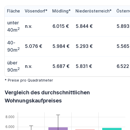
Fläche
Vösendorf*
Mödling*
Niederösterreich*
Österr
unter
n.v.
6.015 €
5.844 €
5.893
2
40m
40-
5.076 €
5.984 €
5.293 €
5.565
2
90m
über
n.v.
5.687 €
5.831 €
6.522
2
90m
* Preise pro Quadratmeter
Vergleich des durchschnittlichen
Wohnungskaufpreises