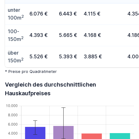
unter
6.076 €
6.443 €
4.115 €
4.35
2
100m
100-
4.393 €
5.665 €
4.168 €
4.18
2
150m
über
5.526 €
5.393 €
3.885 €
4.00
2
150m
* Preise pro Quadratmeter
Vergleich des durchschnittlichen
Hauskaufpreises