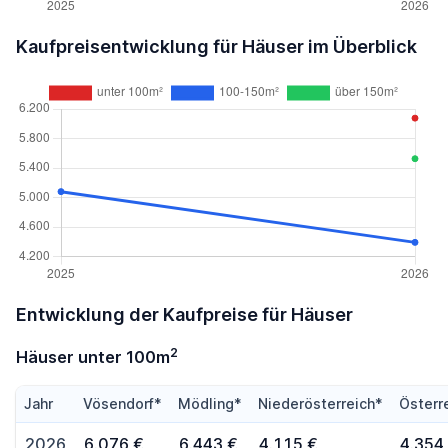
Kaufpreisentwicklung für Häuser im Überblick
Entwicklung der Kaufpreise für Häuser
2
Häuser unter 100m
Jahr
Vösendorf*
Mödling*
Niederösterreich*
Österr
2026
6.076 €
6.443 €
4.115 €
4.354