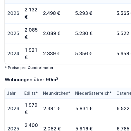
2.132
2026
2.498 €
5.293 €
5.565
€
2.085
2025
2.089 €
5.230 €
5.522
€
1.921
2024
2.339 €
5.356 €
5.658
€
* Preise pro Quadratmeter
2
Wohnungen über 90m
Jahr
Edlitz*
Neunkirchen*
Niederösterreich*
Österr
1.979
2026
2.381 €
5.831 €
6.522
€
2.400
2025
2.082 €
5.916 €
6.785