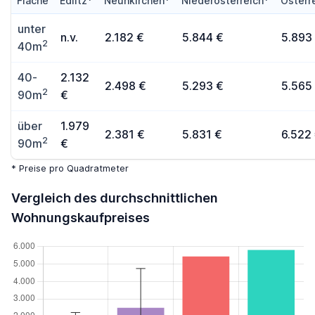
Fläche
Edlitz*
Neunkirchen*
Niederösterreich*
Österr
unter
n.v.
2.182 €
5.844 €
5.893
2
40m
40-
2.132
2.498 €
5.293 €
5.565
2
90m
€
über
1.979
2.381 €
5.831 €
6.522
2
90m
€
* Preise pro Quadratmeter
Vergleich des durchschnittlichen
Wohnungskaufpreises