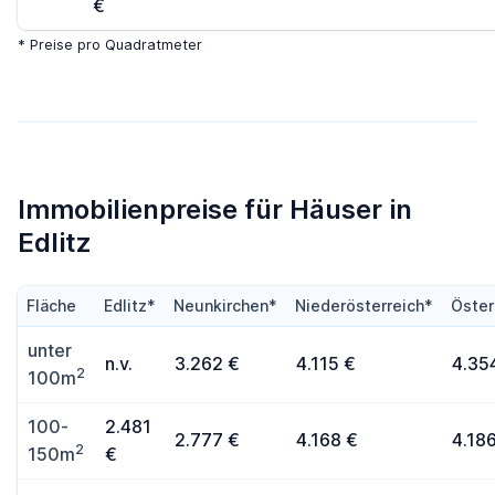
€
* Preise pro Quadratmeter
Immobilienpreise für Häuser in
Edlitz
Fläche
Edlitz*
Neunkirchen*
Niederösterreich*
Öster
unter
n.v.
3.262 €
4.115 €
4.35
2
100m
100-
2.481
2.777 €
4.168 €
4.18
2
150m
€