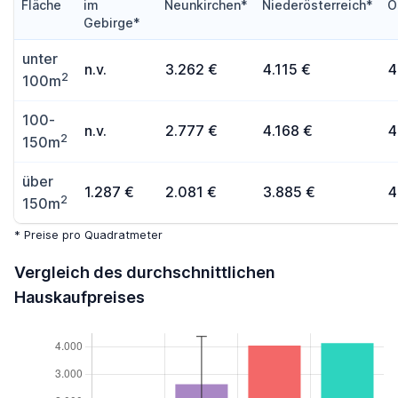
Fläche
im
Neunkirchen*
Niederösterreich*
Ö
Gebirge*
unter
n.v.
3.262 €
4.115 €
4
2
100m
100-
n.v.
2.777 €
4.168 €
4
2
150m
über
1.287 €
2.081 €
3.885 €
4
2
150m
* Preise pro Quadratmeter
Vergleich des durchschnittlichen
Hauskaufpreises