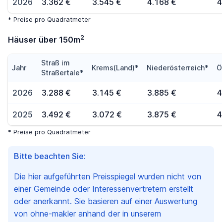
2026
3.362 €
3.545 €
4.168 €
4
* Preise pro Quadratmeter
2
Häuser über 150m
Straß im
Jahr
Krems(Land)*
Niederösterreich*
Ö
Straßertale*
2026
3.288 €
3.145 €
3.885 €
4
2025
3.492 €
3.072 €
3.875 €
4
* Preise pro Quadratmeter
Bitte beachten Sie:
Die hier aufgeführten Preisspiegel wurden nicht von
einer Gemeinde oder Interessenvertretern erstellt
oder anerkannt. Sie basieren auf einer Auswertung
von ohne-makler anhand der in unserem