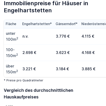
Immobilienpreise für Häuser in
Engelhartstetten
Fläche
Engelhartstetten*
Gänserndorf*
Niederösterrei
unter
n.v.
3.776 €
4.115 €
2
100m
100-
2.698 €
3.623 €
4.168 €
2
150m
über
3.221 €
3.184 €
3.885 €
2
150m
* Preise pro Quadratmeter
Vergleich des durchschnittlichen
Hauskaufpreises