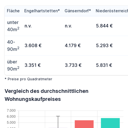
Fläche
Engelhartstetten*
Gänserndorf*
Niederösterreic
unter
n.v.
n.v.
5.844 €
2
40m
40-
3.608 €
4.179 €
5.293 €
2
90m
über
3.351 €
3.733 €
5.831 €
2
90m
* Preise pro Quadratmeter
Vergleich des durchschnittlichen
Wohnungskaufpreises