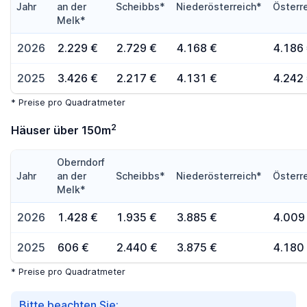
Jahr
an der
Scheibbs*
Niederösterreich*
Österr
Melk*
2026
2.229 €
2.729 €
4.168 €
4.186
2025
3.426 €
2.217 €
4.131 €
4.242
* Preise pro Quadratmeter
2
Häuser über 150m
Oberndorf
Jahr
an der
Scheibbs*
Niederösterreich*
Österr
Melk*
2026
1.428 €
1.935 €
3.885 €
4.009
2025
606 €
2.440 €
3.875 €
4.180
* Preise pro Quadratmeter
Bitte beachten Sie: