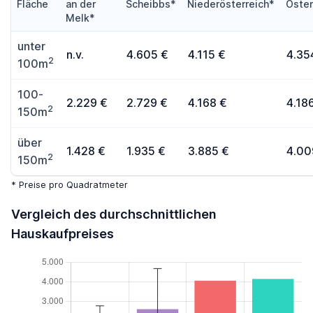
Fläche
an der
Scheibbs*
Niederösterreich*
Öster
Melk*
unter
n.v.
4.605 €
4.115 €
4.35
2
100m
100-
2.229 €
2.729 €
4.168 €
4.18
2
150m
über
1.428 €
1.935 €
3.885 €
4.00
2
150m
* Preise pro Quadratmeter
Vergleich des durchschnittlichen
Hauskaufpreises