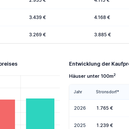
2.935 €
4.115 €
3.439 €
4.168 €
3.269 €
3.885 €
preises
Entwicklung der Kaufpr
2
Häuser unter 100m
Jahr
Stronsdorf*
2026
1.765 €
2025
1.239 €