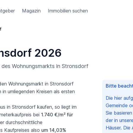
tgeber
Magazin
Immobilien suchen
f
onsdorf 2026
ng des Wohnungsmarkts in Stronsdorf
r den Wohnungsmarkt in Stronsdorf
Bitte beacht
 in umliegenden Kreisen als ersten
Die hier auf
Gemeinde ode
in Stronsdorf kaufen, so liegt im
Sie basiere
meterkaufpreis bei
1.740 €/m² für
der in unser
er durchschnittliche
Häuser. Die 
es Kaufpreises also
um 14,03%