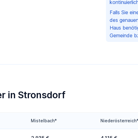
kontinuierli
Falls Sie ei
des genauen
Haus benötig
Gemeinde bz
r in Stronsdorf
Mistelbach*
Niederösterreich