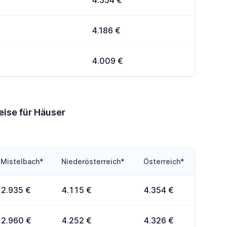
4.354 €
4.186 €
4.009 €
eise für Häuser
Mistelbach*
Niederösterreich*
Österreich*
2.935 €
4.115 €
4.354 €
2.960 €
4.252 €
4.326 €