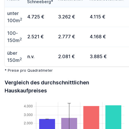
Schneeberg*
unter
4.725 €
3.262 €
4.115 €
2
100m
100-
2.521 €
2.777 €
4.168 €
2
150m
über
n.v.
2.081 €
3.885 €
2
150m
* Preise pro Quadratmeter
Vergleich des durchschnittlichen
Hauskaufpreises