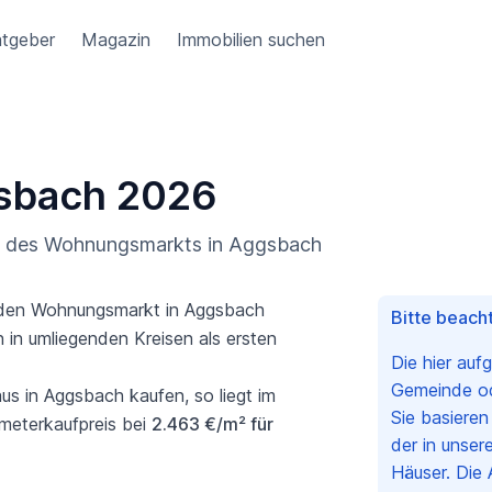
tgeber
Magazin
Immobilien suchen
gsbach 2026
ng des Wohnungsmarkts in Aggsbach
er den Wohnungsmarkt in Aggsbach
Bitte beacht
 in umliegenden Kreisen als ersten
Die hier auf
Gemeinde ode
 in Aggsbach kaufen, so liegt im
Sie basiere
meterkaufpreis bei
2.463 €/m² für
der in unser
Häuser. Die 