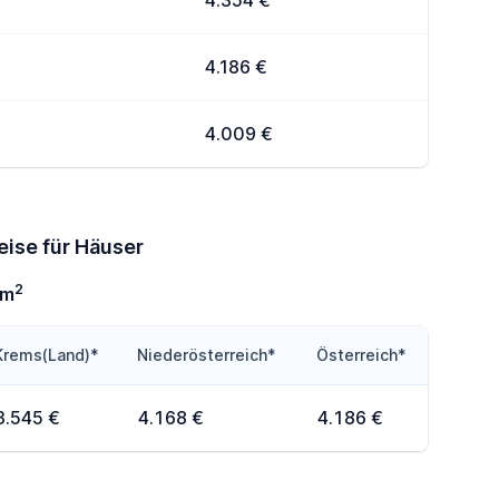
4.354 €
4.186 €
4.009 €
eise für Häuser
2
0m
Krems(Land)*
Niederösterreich*
Österreich*
3.545 €
4.168 €
4.186 €