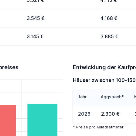
3.321 €
4.115 €
3.545 €
4.168 €
3.145 €
3.885 €
preises
Entwicklung der Kaufpr
Häuser zwischen 100-15
Jahr
Aggsbach*
2026
2.300 €
* Preise pro Quadratmeter