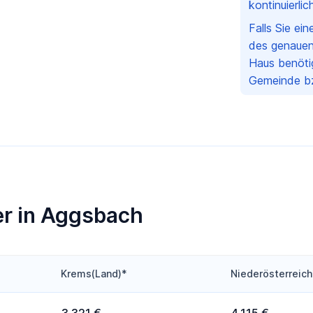
kontinuierli
Falls Sie ei
des genauen
Haus benötig
Gemeinde bz
er in Aggsbach
Krems(Land)*
Niederösterreich