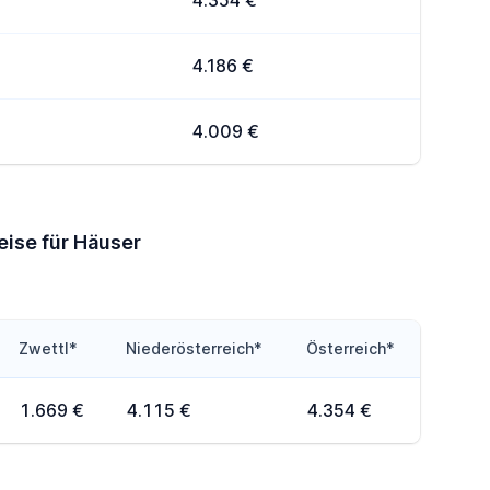
4.354 €
4.186 €
4.009 €
eise für Häuser
Zwettl*
Niederösterreich*
Österreich*
1.669 €
4.115 €
4.354 €