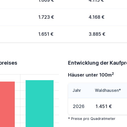
1.669 €
4.115 €
1.723 €
4.168 €
1.651 €
3.885 €
preises
Entwicklung der Kaufpr
2
Häuser unter 100m
Jahr
Waldhausen*
2026
1.451 €
* Preise pro Quadratmeter