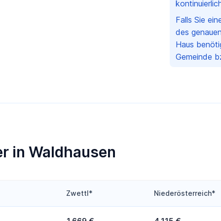
kontinuierli
Falls Sie ei
des genauen
Haus benötig
Gemeinde bz
er in Waldhausen
Zwettl*
Niederösterreich*