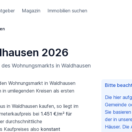
tgeber
Magazin
Immobilien suchen
en
ldhausen 2026
ng des Wohnungsmarkts in Waldhausen
er den Wohnungsmarkt in Waldhausen
Bitte beacht
 in umliegenden Kreisen als ersten
Die hier auf
Gemeinde ode
 in Waldhausen kaufen, so liegt im
Sie basiere
meterkaufpreis bei
1.451 €/m² für
der in unser
er durchschnittliche
Häuser. Die 
es Kaufpreises also
konstant