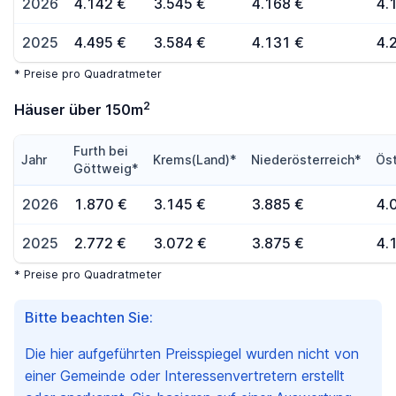
2026
4.142 €
3.545 €
4.168 €
4.
2025
4.495 €
3.584 €
4.131 €
4.
* Preise pro Quadratmeter
2
Häuser über 150m
Furth bei
Jahr
Krems(Land)*
Niederösterreich*
Öst
Göttweig*
2026
1.870 €
3.145 €
3.885 €
4.
2025
2.772 €
3.072 €
3.875 €
4.
* Preise pro Quadratmeter
Bitte beachten Sie:
Die hier aufgeführten Preisspiegel wurden nicht von
einer Gemeinde oder Interessenvertretern erstellt