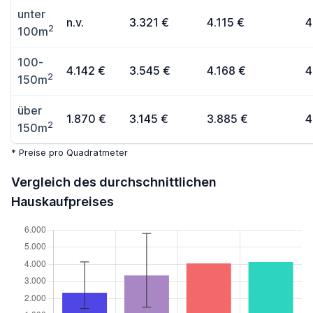
unter
n.v.
3.321 €
4.115 €
4
2
100m
100-
4.142 €
3.545 €
4.168 €
4
2
150m
über
1.870 €
3.145 €
3.885 €
4
2
150m
* Preise pro Quadratmeter
Vergleich des durchschnittlichen
Hauskaufpreises