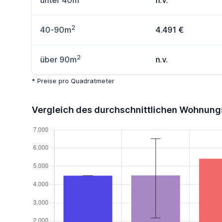
unter 40m
n.v.
2
40-90m
4.491 €
2
über 90m
n.v.
* Preise pro Quadratmeter
Vergleich des durchschnittlichen Wohnung