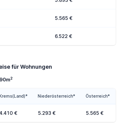
5.893 €
5.565 €
6.522 €
reise für Wohnungen
2
-90m
Krems(Land)*
Niederösterreich*
Österreich*
4.410 €
5.293 €
5.565 €