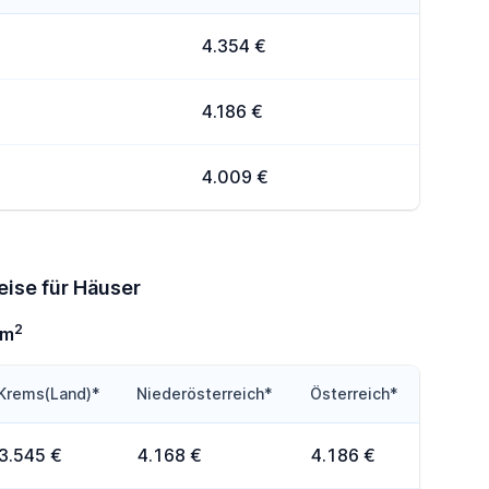
4.354 €
4.186 €
4.009 €
eise für Häuser
2
0m
Krems(Land)*
Niederösterreich*
Österreich*
3.545 €
4.168 €
4.186 €