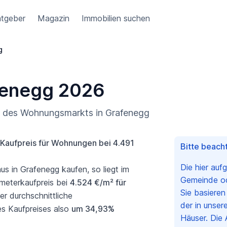
tgeber
Magazin
Immobilien suchen
g
fenegg 2026
ng des Wohnungsmarkts in Grafenegg
Kaufpreis für Wohnungen bei 4.491
Bitte beacht
Die hier auf
 in Grafenegg kaufen, so liegt im
Gemeinde ode
meterkaufpreis bei
4.524 €/m² für
Sie basiere
er durchschnittliche
der in unser
es Kaufpreises also
um 34,93%
Häuser. Die 