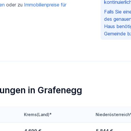
kontinuierli
gen
oder zu
Immobilienpreise für
Falls Sie ei
des genauen
Haus benötig
Gemeinde bz
nungen in Grafenegg
Krems(Land)*
Niederösterreich