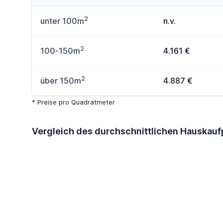
2
unter 100m
n.v.
2
100-150m
4.161 €
2
über 150m
4.887 €
* Preise pro Quadratmeter
Vergleich des durchschnittlichen Hauskauf