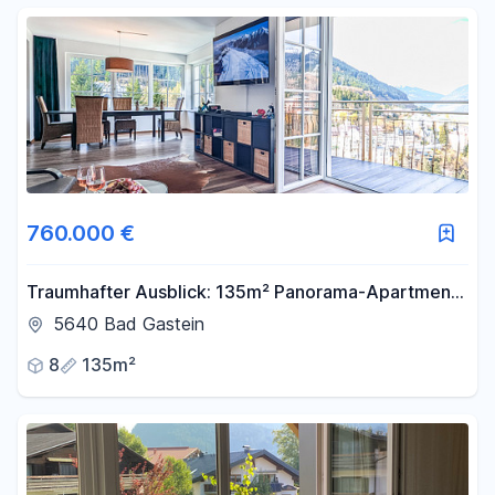
760.000 €
Traumhafter Ausblick: 135m² Panorama-Apartment
direkt über dem Wasserfall, proisionvsfrei-wie im
5640 Bad Gastein
ESC
8
135m²