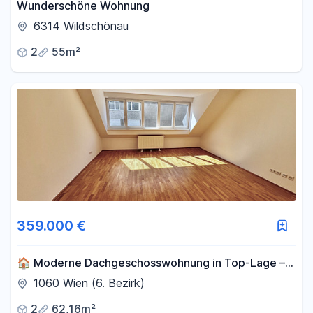
Wunderschöne Wohnung
6314 Wildschönau
2
55m²
359.000 €
🏠 Moderne Dachgeschosswohnung in Top-Lage –
1060 Wien / Mariahilf
1060 Wien (6. Bezirk)
2
62,16m²