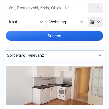
Land
Vermarktungsart
Objektart
Suchen
Umkreis
(nur bei Ortssuche)
Sortieren nach
Preis
-
€
Filter für Preis zurücksetzen
Fläche