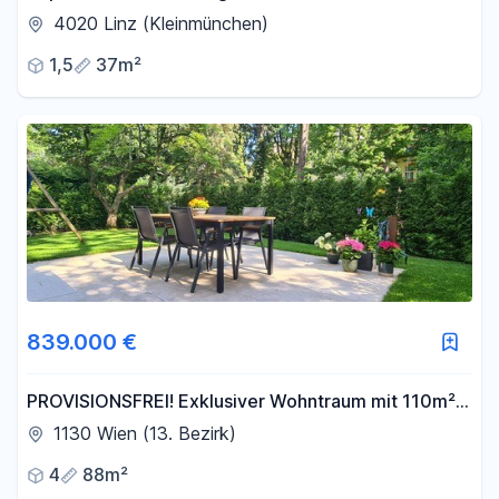
mit verglaster Loggia in Linz-Stadt 37 m²
4020 Linz (Kleinmünchen)
1,5
37m²
839.000 €
PROVISIONSFREI! Exklusiver Wohntraum mit 110m²
Privatgarten in Wiener Toplage (Alt-Hietzing)
1130 Wien (13. Bezirk)
4
88m²