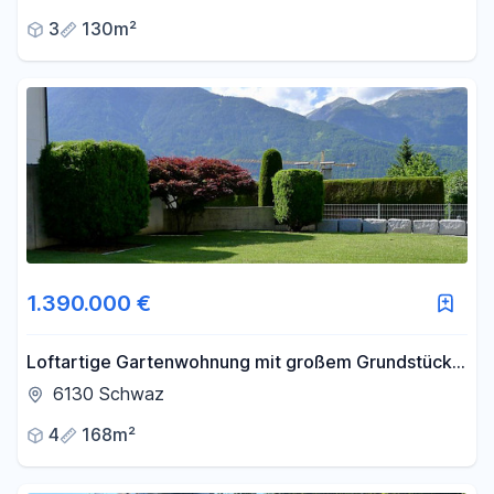
Dachterrasse.
3
130m²
1.390.000 €
Loftartige Gartenwohnung mit großem Grundstück
in unverbaubarer Bestlage
6130 Schwaz
4
168m²