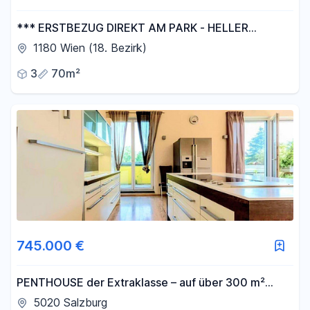
*** ERSTBEZUG DIREKT AM PARK - HELLER
ALTBAU HOCHWERTIG SANIERT - ABSOLUTE
1180 Wien (18. Bezirk)
RUHELAGE ***
3
70m²
745.000 €
PENTHOUSE der Extraklasse – auf über 300 m²
Nutzfläche. PURE FREIHEIT auf 143 m² XXL-
5020 Salzburg