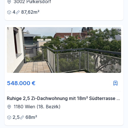
tollem Garten in herrlicher Grünruhelage
3002 Purkersdorf
4
87,62m²
548.000 €
Ruhige 2,5 Zi-Dachwohnung mit 18m² Südterrasse &
Tiefgarage - saniertes Haus PROVISIONSFREI
1180 Wien (18. Bezirk)
2,5
68m²