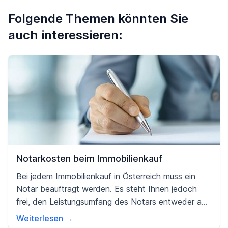
Folgende Themen könnten Sie
auch interessieren:
Notarkosten beim Immobilienkauf
Bei jedem Immobilienkauf in Österreich muss ein
Notar beauftragt werden. Es steht Ihnen jedoch
frei, den Leistungsumfang des Notars entweder auf
ein Minimum zu beschränken oder ihn mit deutlich
Weiterlesen →
umfassenderen Arbeiten zu beauftragen. Wir zeigen,