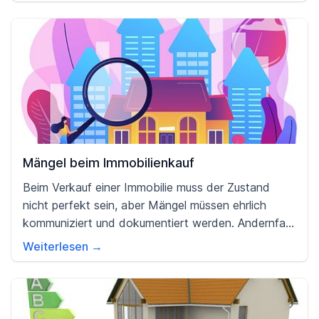
welche Möglichkeiten es gibt, mit welchen Kosten
zu rechnen ist und welche Vor- und Nachteile zu
bedenken sind.
Mängel beim Immobilienkauf
Beim Verkauf einer Immobilie muss der Zustand
nicht perfekt sein, aber Mängel müssen ehrlich
kommuniziert und dokumentiert werden. Andernfalls
besteht das Risiko eines nachträglichen
Weiterlesen →
Rechtsstreits, der lange dauern und teuer werden
kann.