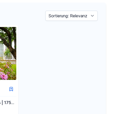
Sortieren nach
 | 175
| 930 m²