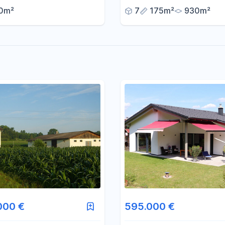
Grund | Graz-Andritz
0m²
7
175m²
930m²
000 €
595.000 €