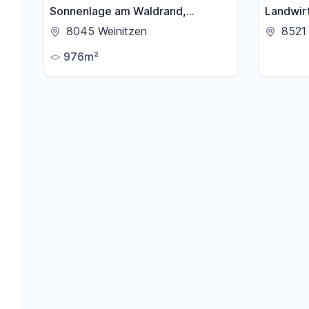
Sonnenlage am Waldrand,
Landwirt
Schöcklblick, aufgeschlossen &
8045 Weinitzen
8521
frei von Servituten
976m²