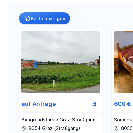
Umkreis
Karte anzeigen
-
€
Preis
-
m²
Fläche
auf Anfrage
600 €
Baugrundstücke Graz-Straßgang
Sonnige
8054 Graz (Straßgang)
8020 