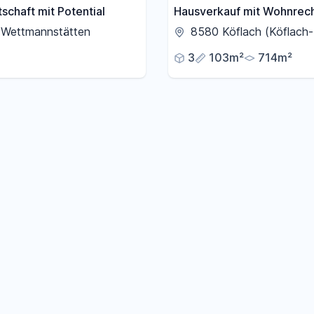
schaft mit Potential
Hausverkauf mit Wohnrec
 Wettmannstätten
8580 Köflach (Köflach-P
3
103m²
714m²