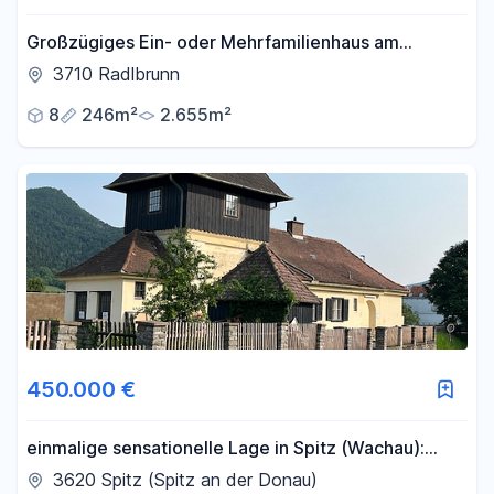
Großzügiges Ein- oder Mehrfamilienhaus am
Waldrand - Provisionsfrei
3710 Radlbrunn
8
246m²
2.655m²
450.000 €
einmalige sensationelle Lage in Spitz (Wachau):
Einfamilienhaus / 2 Ferienwohnungen
3620 Spitz (Spitz an der Donau)