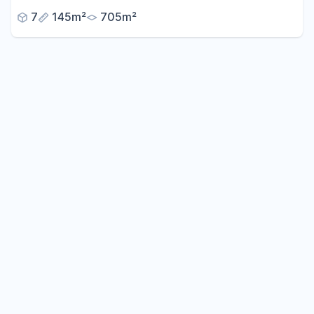
7
145m²
705m²