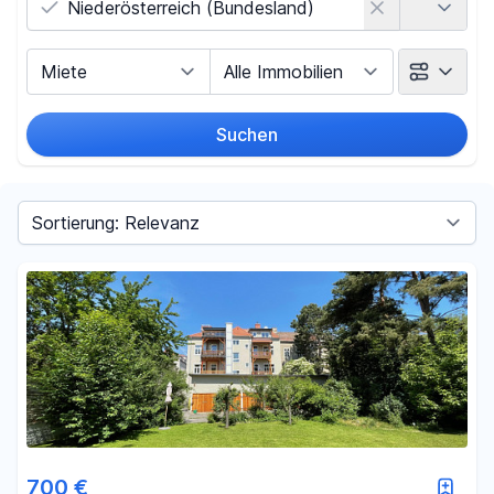
Vermarktungsart
Objektart
Suchen
Umkreis
(nur bei Ortssuche)
Sortieren nach
Preis
-
€
Filter für Preis zurücksetzen
Fläche
700 €