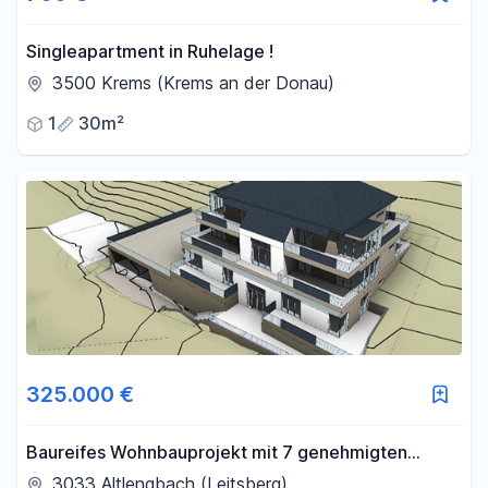
-
m²
Singleapartment in Ruhelage !
3500 Krems (Krems an der Donau)
Filter für Fläche zurücksetzen
1
30m²
325.000 €
Baureifes Wohnbauprojekt mit 7 genehmigten
Wohnungen in Altlengbach – provisionsfrei
3033 Altlengbach (Leitsberg)