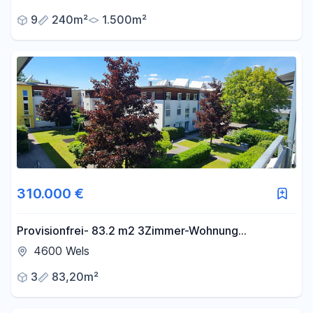
9
240m²
1.500m²
310.000 €
Provisionfrei- 83.2 m2 3Zimmer-Wohnung
Solaranlage,Loggia-2 Garage
4600 Wels
3
83,20m²