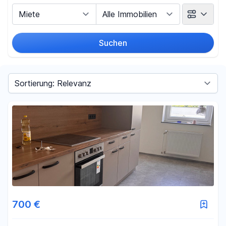
Vermarktungsart
Objektart
Suchen
Umkreis
(nur bei Ortssuche)
Sortieren nach
Preis
-
€
Filter für Preis zurücksetzen
Fläche
700 €
-
m²