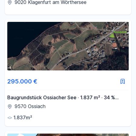
9020 Klagenfurt am Wörthersee
295.000 €
Baugrundstück Ossiacher See · 1.837 m² · 34 %
kalkulierter Bruttogewinn
9570 Ossiach
1.837m²