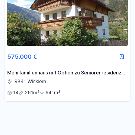
575.000 €
Mehrfamilienhaus mit Option zu Seniorenresidenz
oder Pension, Investition mit Zukunftsperspektive.
9841 Winklern
14
261m²
641m²