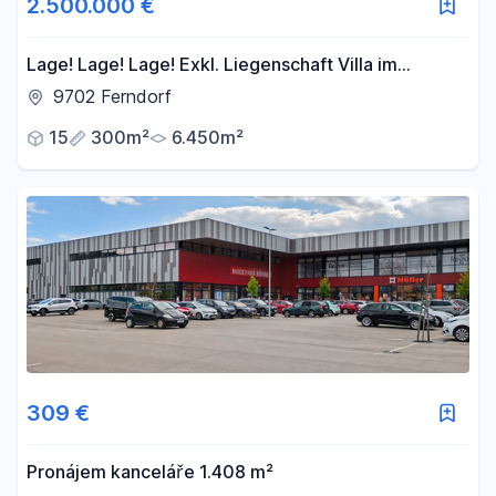
2.500.000 €
Lage! Lage! Lage! Exkl. Liegenschaft Villa im
Alpenstil. Alleinlage unverbaubarer Seeblick
9702 Ferndorf
15
300m²
6.450m²
309 €
Pronájem kanceláře 1.408 m²