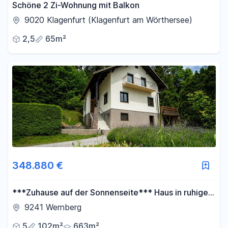
Schöne 2 Zi-Wohnung mit Balkon
9020 Klagenfurt (Klagenfurt am Wörthersee)
Filter für Fläche zurücksetzen
2,5
65m²
348.880 €
***Zuhause auf der Sonnenseite*** Haus in ruhiger
Sackgasse mit unverbaubarem Ausblick
9241 Wernberg
5
102m²
663m²