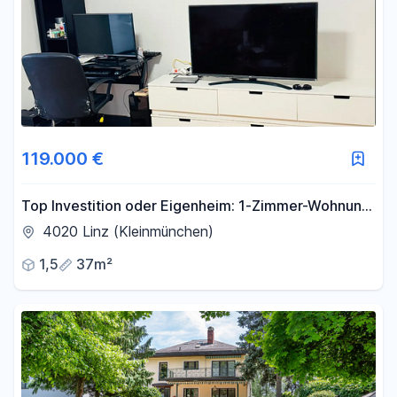
-
m²
Filter für Fläche zurücksetzen
119.000 €
Top Investition oder Eigenheim: 1-Zimmer-Wohnung
mit verglaster Loggia in Linz-Stadt 37 m²
4020 Linz (Kleinmünchen)
1,5
37m²