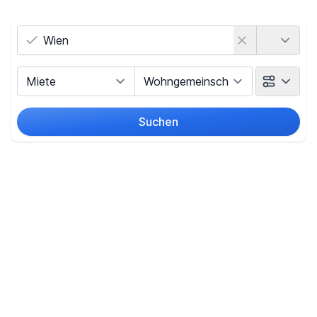
Land
Vermarktungsart
Objektart
Suchen
Umkreis
Preis
-
€
Filter für Preis zurücksetzen