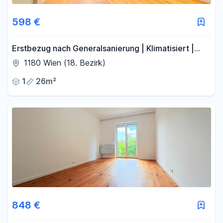
598 €
Erstbezug nach Generalsanierung | Klimatisiert |
Ruhige Garçonnière am Pötzleinsdorfer Schlosspark
1180 Wien (18. Bezirk)
1
26m²
848 €