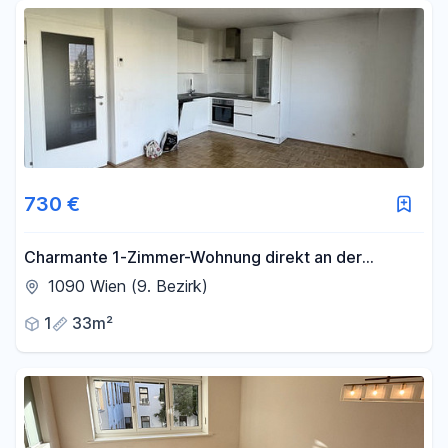
Fläche
-
m²
Filter für Fläche zurücksetzen
730 €
Charmante 1-Zimmer-Wohnung direkt an der
Spittelauer Lände – ideal für Singles oder Studenten!
1090 Wien (9. Bezirk)
- 19B
1
33m²