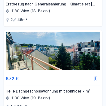
Erstbezug nach Generalsanierung | Klimatisiert |
Grünruhelage direkt am Pötzleinsdorfer Schlosspark
1180 Wien (18. Bezirk)
2
46m²
872 €
Helle Dachgeschosswohnung mit sonniger 7 m²
Westterrasse und Garagenplatz in absoluter
1190 Wien (19. Bezirk)
Ruhelage