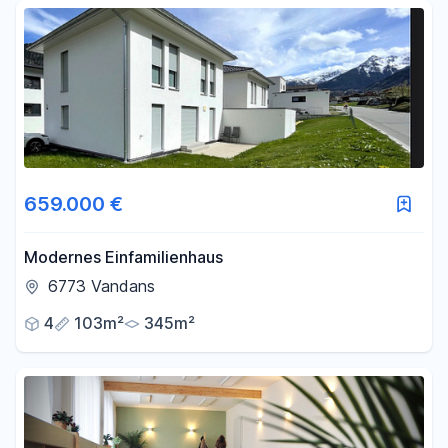
Fläche
-
m²
Filter für Fläche zurücksetzen
659.000 €
Modernes Einfamilienhaus
6773 Vandans
4
103m²
345m²