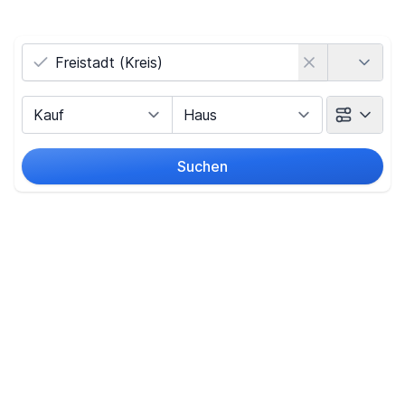
Land
Vermarktungsart
Objektart
Suchen
Umkreis
(nur bei Ortssuche)
Preis
-
€
Filter für Preis zurücksetzen