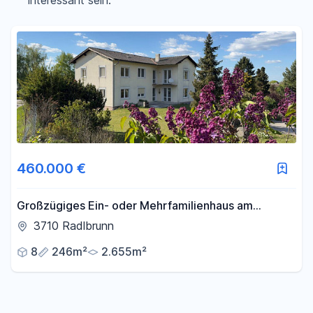
interessant sein.
Filter für Preis zurücksetzen
Fläche
-
m²
Filter für Fläche zurücksetzen
460.000 €
Großzügiges Ein- oder Mehrfamilienhaus am
Waldrand - Provisionsfrei
3710 Radlbrunn
8
246m²
2.655m²