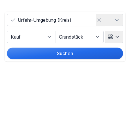
Land
Vermarktungsart
Objektart
Suchen
Umkreis
(nur bei Ortssuche)
Preis
-
€
Filter für Preis zurücksetzen