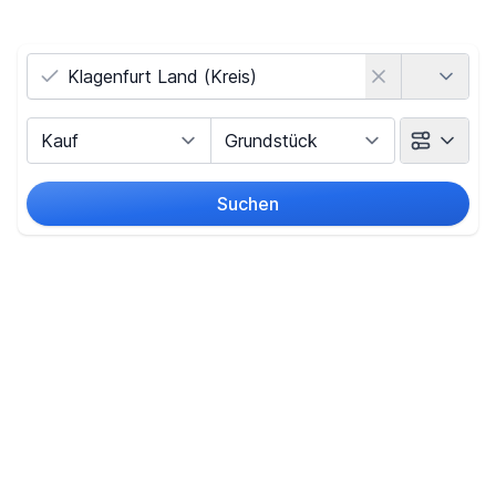
Land
Vermarktungsart
Objektart
Suchen
Umkreis
(nur bei Ortssuche)
Preis
-
€
Filter für Preis zurücksetzen