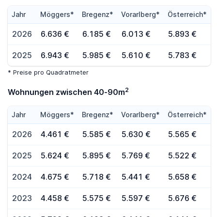
Jahr
Möggers*
Bregenz*
Vorarlberg*
Österreich*
2026
6.636 €
6.185 €
6.013 €
5.893 €
2025
6.943 €
5.985 €
5.610 €
5.783 €
* Preise pro Quadratmeter
2
Wohnungen zwischen 40-90m
Jahr
Möggers*
Bregenz*
Vorarlberg*
Österreich*
2026
4.461 €
5.585 €
5.630 €
5.565 €
2025
5.624 €
5.895 €
5.769 €
5.522 €
2024
4.675 €
5.718 €
5.441 €
5.658 €
2023
4.458 €
5.575 €
5.597 €
5.676 €