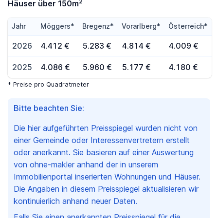
2
Häuser über 150m
Jahr
Möggers*
Bregenz*
Vorarlberg*
Österreich*
2026
4.412 €
5.283 €
4.814 €
4.009 €
2025
4.086 €
5.960 €
5.177 €
4.180 €
* Preise pro Quadratmeter
Bitte beachten Sie:
Die hier aufgeführten Preisspiegel wurden nicht von
einer Gemeinde oder Interessenvertretern erstellt
oder anerkannt. Sie basieren auf einer Auswertung
von ohne-makler anhand der in unserem
Immobilienportal inserierten Wohnungen und Häuser.
Die Angaben in diesem Preisspiegel aktualisieren wir
kontinuierlich anhand neuer Daten.
Falls Sie einen anerkannten Preisspiegel für die