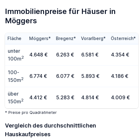
Immobilienpreise für Häuser in
Möggers
Fläche
Möggers*
Bregenz*
Vorarlberg*
Österreich*
unter
4.648 €
6.263 €
6.581 €
4.354 €
2
100m
100-
6.774 €
6.077 €
5.893 €
4.186 €
2
150m
über
4.412 €
5.283 €
4.814 €
4.009 €
2
150m
* Preise pro Quadratmeter
Vergleich des durchschnittlichen
Hauskaufpreises