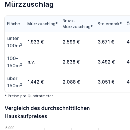
Mürzzuschlag
Bruck-
Fläche
Mürzzuschlag*
Steiermark*
Ö
Mürzzuschlag*
unter
1.933 €
2.599 €
3.671 €
4
2
100m
100-
n.v.
2.838 €
3.492 €
4
2
150m
über
1.442 €
2.088 €
3.051 €
4
2
150m
* Preise pro Quadratmeter
Vergleich des durchschnittlichen
Hauskaufpreises