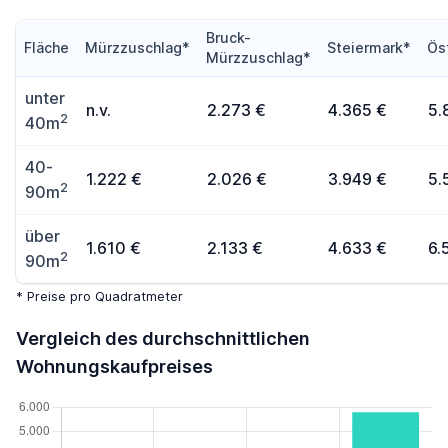
Bruck-
Fläche
Mürzzuschlag*
Steiermark*
Ös
Mürzzuschlag*
unter
n.v.
2.273 €
4.365 €
5.
2
40m
40-
1.222 €
2.026 €
3.949 €
5.
2
90m
über
1.610 €
2.133 €
4.633 €
6.
2
90m
* Preise pro Quadratmeter
Vergleich des durchschnittlichen
Wohnungskaufpreises