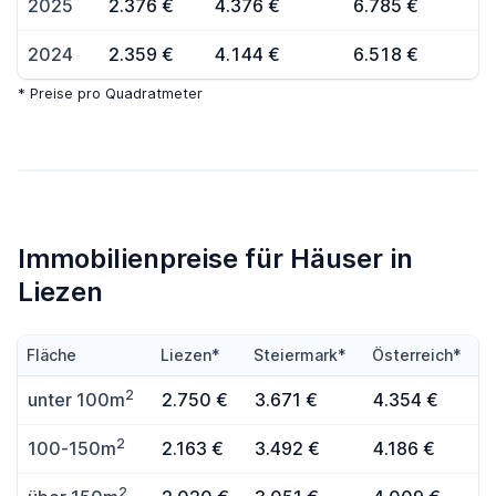
2025
2.376 €
4.376 €
6.785 €
2024
2.359 €
4.144 €
6.518 €
* Preise pro Quadratmeter
Immobilienpreise für Häuser in
Liezen
Fläche
Liezen*
Steiermark*
Österreich*
2
unter 100m
2.750 €
3.671 €
4.354 €
2
100-150m
2.163 €
3.492 €
4.186 €
2