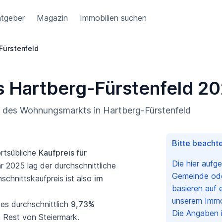
tgeber
Magazin
Immobilien suchen
Fürstenfeld
s Hartberg-Fürstenfeld 2
ng des Wohnungsmarkts in Hartberg-Fürstenfeld
Bitte beachte
ortsübliche
Kaufpreis für
Die hier aufg
r 2025 lag der durchschnittliche
Gemeinde oder
schnittskaufpreis ist also
im
basieren auf 
unserem Immob
es durchschnittlich
9,73%
Die Angaben i
m Rest von Steiermark.