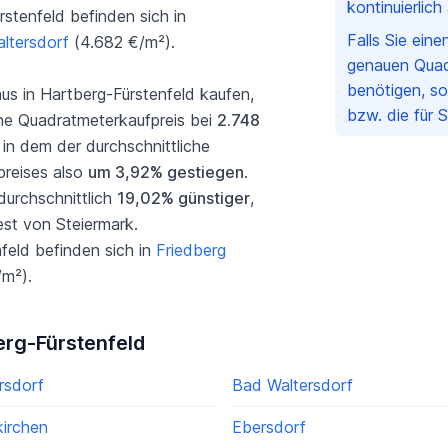
kontinuierlic
stenfeld befinden sich in
Falls Sie ein
ltersdorf
(4.682 €/m²).
genauen Quad
benötigen, so
 in Hartberg-Fürstenfeld kaufen,
bzw. die für 
che Quadratmeterkaufpreis bei
2.748
 in dem der durchschnittliche
preises also
um 3,92% gestiegen
.
durchschnittlich
19,02% günstiger
,
est von Steiermark.
nfeld befinden sich in
Friedberg
m²).
berg-Fürstenfeld
rsdorf
Bad Waltersdorf
irchen
Ebersdorf