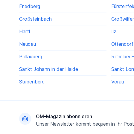
Friedberg
Fürstenfel
Großsteinbach
Großwilfe
Hartl
Ilz
Neudau
Ottendorf 
Pöllauberg
Rohr bei 
Sankt Johann in der Haide
Sankt Lor
Stubenberg
Vorau
Fußzeile
OM-Magazin abonnieren
Unser Newsletter kommt bequem in Ihr Post