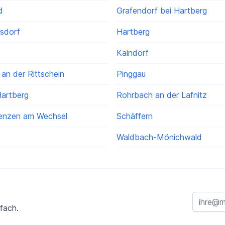
d
Grafendorf bei Hartberg
rsdorf
Hartberg
Kaindorf
an der Rittschein
Pinggau
Hartberg
Rohrbach an der Lafnitz
enzen am Wechsel
Schäffern
Waldbach-Mönichwald
fach.