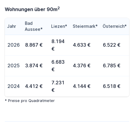
2
Wohnungen über 90m
Bad
Jahr
Liezen*
Steiermark*
Österreich*
Aussee*
8.194
2026
8.867 €
4.633 €
6.522 €
€
6.683
2025
3.874 €
4.376 €
6.785 €
€
7.231
2024
4.412 €
4.144 €
6.518 €
€
* Preise pro Quadratmeter