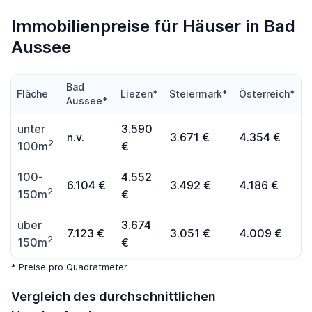
Immobilienpreise für Häuser in Bad
Aussee
Bad
Fläche
Liezen*
Steiermark*
Österreich*
Aussee*
unter
3.590
n.v.
3.671 €
4.354 €
2
100m
€
100-
4.552
6.104 €
3.492 €
4.186 €
2
150m
€
über
3.674
7.123 €
3.051 €
4.009 €
2
150m
€
* Preise pro Quadratmeter
Vergleich des durchschnittlichen