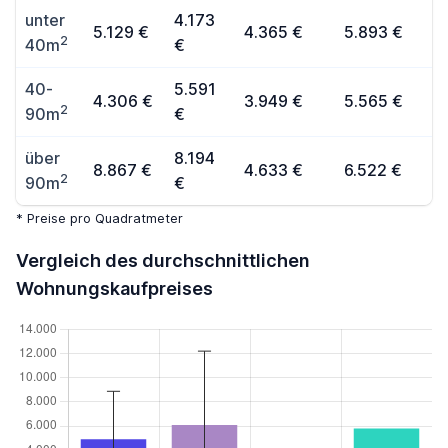
unter
4.173
5.129 €
4.365 €
5.893 €
2
40m
€
40-
5.591
4.306 €
3.949 €
5.565 €
2
90m
€
über
8.194
8.867 €
4.633 €
6.522 €
2
90m
€
* Preise pro Quadratmeter
Vergleich des durchschnittlichen
Wohnungskaufpreises