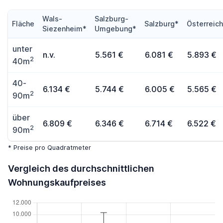
Wals-
Salzburg-
Fläche
Salzburg*
Österreic
Siezenheim*
Umgebung*
unter
n.v.
5.561 €
6.081 €
5.893 €
2
40m
40-
6.134 €
5.744 €
6.005 €
5.565 €
2
90m
über
6.809 €
6.346 €
6.714 €
6.522 €
2
90m
* Preise pro Quadratmeter
Vergleich des durchschnittlichen
Wohnungskaufpreises