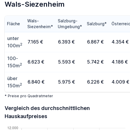
Wals-Siezenheim
Wals-
Salzburg-
Fläche
Salzburg*
Österrei
Siezenheim*
Umgebung*
unter
7.165 €
6.393 €
6.867 €
4.354 €
2
100m
100-
6.623 €
5.593 €
5.742 €
4.186 €
2
150m
über
6.840 €
5.975 €
6.226 €
4.009 €
2
150m
* Preise pro Quadratmeter
Vergleich des durchschnittlichen
Hauskaufpreises