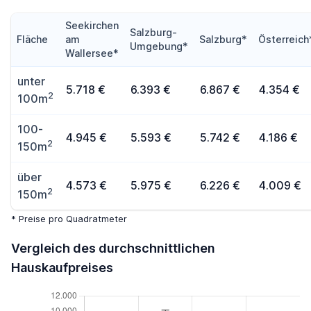
Seekirchen
Salzburg-
Fläche
am
Salzburg*
Österreich
Umgebung*
Wallersee*
unter
5.718 €
6.393 €
6.867 €
4.354 €
2
100m
100-
4.945 €
5.593 €
5.742 €
4.186 €
2
150m
über
4.573 €
5.975 €
6.226 €
4.009 €
2
150m
* Preise pro Quadratmeter
Vergleich des durchschnittlichen
Hauskaufpreises