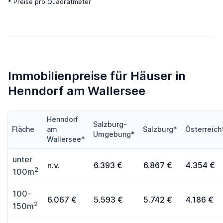
* Preise pro Quadratmeter
Immobilienpreise für Häuser in
Henndorf am Wallersee
Henndorf
Salzburg-
Fläche
am
Salzburg*
Österreich
Umgebung*
Wallersee*
unter
n.v.
6.393 €
6.867 €
4.354 €
2
100m
100-
6.067 €
5.593 €
5.742 €
4.186 €
2
150m