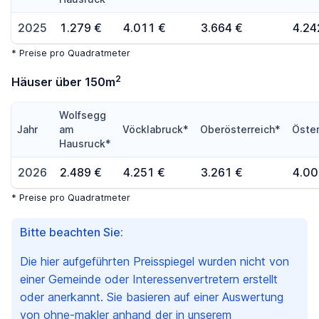
2025
1.279 €
4.011 €
3.664 €
4.24
* Preise pro Quadratmeter
2
Häuser über 150m
Wolfsegg
Jahr
am
Vöcklabruck*
Oberösterreich*
Öster
Hausruck*
2026
2.489 €
4.251 €
3.261 €
4.00
* Preise pro Quadratmeter
Bitte beachten Sie:
Die hier aufgeführten Preisspiegel wurden nicht von
einer Gemeinde oder Interessenvertretern erstellt
oder anerkannt. Sie basieren auf einer Auswertung
von ohne-makler anhand der in unserem