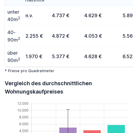
unter
n.v.
4.737 €
4.629 €
5.89
2
40m
40-
2.255 €
4.872 €
4.053 €
5.56
2
90m
über
1.970 €
5.377 €
4.628 €
6.52
2
90m
* Preise pro Quadratmeter
Vergleich des durchschnittlichen
Wohnungskaufpreises