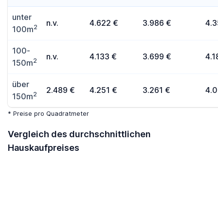
unter
n.v.
4.622 €
3.986 €
4.3
2
100m
100-
n.v.
4.133 €
3.699 €
4.1
2
150m
über
2.489 €
4.251 €
3.261 €
4.
2
150m
* Preise pro Quadratmeter
Vergleich des durchschnittlichen
Hauskaufpreises