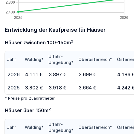
Entwicklung der Kaufpreise für Häuser
2
Häuser zwischen 100-150m
Urfahr-
Jahr
Walding*
Oberösterreich*
Österre
Umgebung*
2026
4.111 €
3.897 €
3.699 €
4.186 
2025
3.802 €
3.918 €
3.664 €
4.242 
* Preise pro Quadratmeter
2
Häuser über 150m
Urfahr-
Jahr
Walding*
Oberösterreich*
Österre
Umgebung*