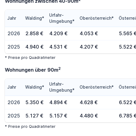
Wohnungen zwischen 40-90m
Urfahr-
Jahr
Walding*
Oberösterreich*
Österre
Umgebung*
2026
2.858 €
4.209 €
4.053 €
5.565 
2025
4.940 €
4.531 €
4.207 €
5.522 
* Preise pro Quadratmeter
2
Wohnungen über 90m
Urfahr-
Jahr
Walding*
Oberösterreich*
Österre
Umgebung*
2026
5.350 €
4.894 €
4.628 €
6.522 
2025
5.127 €
5.157 €
4.480 €
6.785 
* Preise pro Quadratmeter