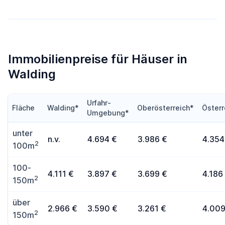
Immobilienpreise für Häuser in
Walding
Urfahr-
Fläche
Walding*
Oberösterreich*
Österr
Umgebung*
unter
n.v.
4.694 €
3.986 €
4.354
2
100m
100-
4.111 €
3.897 €
3.699 €
4.186
2
150m
über
2.966 €
3.590 €
3.261 €
4.009
2
150m