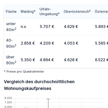
Urfahr-
Fläche
Walding*
Oberösterreich*
Österre
Umgebung*
unter
n.v.
5.707 €
4.629 €
5.893 
2
40m
40-
2.858 €
4.209 €
4.053 €
5.565 
2
90m
über
5.350 €
4.894 €
4.628 €
6.522 
2
90m
* Preise pro Quadratmeter
Vergleich des durchschnittlichen
Wohnungskaufpreises