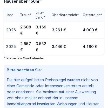
2
Häuser über 150m
Linz-
Jahr
Traun*
Oberösterreich*
Österreich*
Land*
2.608
3.169
2026
3.261 €
4.009 €
€
€
2.657
3.552
2025
3.446 €
4.180 €
€
€
* Preise pro Quadratmeter
Bitte beachten Sie:
Die hier aufgeführten Preisspiegel wurden nicht von
einer Gemeinde oder Interessenvertretern erstellt
oder anerkannt. Sie basieren auf einer Auswertung
von ohne-makler anhand der in unserem
Immobilienportal inserierten Wohnungen und Häuser.