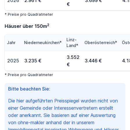
2026
2.961 €
3.699 €
4.1
€
* Preise pro Quadratmeter
2
Häuser über 150m
Linz-
Jahr
Niederneukirchen*
Oberösterreich*
Öst
Land*
3.552
2025
3.235 €
3.446 €
4.1
€
* Preise pro Quadratmeter
Bitte beachten Sie:
Die hier aufgeführten Preisspiegel wurden nicht von
einer Gemeinde oder Interessenvertretern erstellt
oder anerkannt. Sie basieren auf einer Auswertung
von ohne-makler anhand der in unserem
Immobilienportal inserierten Wohnungen und Häuser.