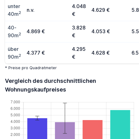
unter
4.048
n.v.
4.629 €
5.
2
40m
€
40-
3.828
4.869 €
4.053 €
5.
2
90m
€
über
4.295
4.377 €
4.628 €
6.
2
90m
€
* Preise pro Quadratmeter
Vergleich des durchschnittlichen
Wohnungskaufpreises