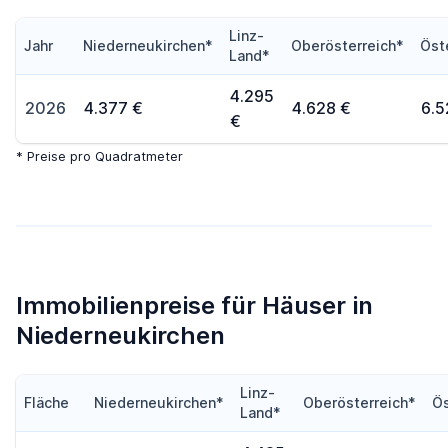
Linz-
Jahr
Niederneukirchen*
Oberösterreich*
Öst
Land*
4.295
2026
4.377 €
4.628 €
6.5
€
* Preise pro Quadratmeter
Immobilienpreise für Häuser in
Niederneukirchen
Linz-
Fläche
Niederneukirchen*
Oberösterreich*
Ös
Land*