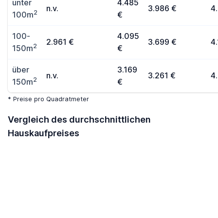
unter
4.485
n.v.
3.986 €
4
2
100m
€
100-
4.095
2.961 €
3.699 €
4
2
150m
€
über
3.169
n.v.
3.261 €
4
2
150m
€
* Preise pro Quadratmeter
Vergleich des durchschnittlichen
Hauskaufpreises