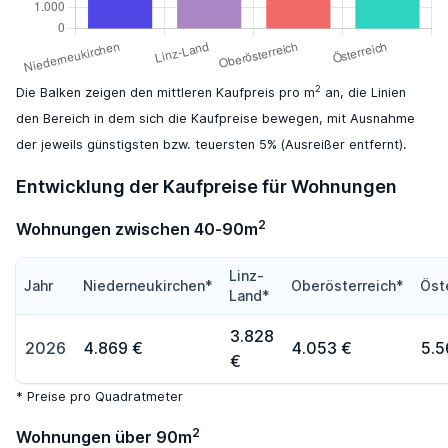
2
Die Balken zeigen den mittleren Kaufpreis pro m
an, die Linien
den Bereich in dem sich die Kaufpreise bewegen, mit Ausnahme
der jeweils günstigsten bzw. teuersten 5% (Ausreißer entfernt).
Entwicklung der Kaufpreise für Wohnungen
2
Wohnungen zwischen 40-90m
Linz-
Jahr
Niederneukirchen*
Oberösterreich*
Öst
Land*
3.828
2026
4.869 €
4.053 €
5.5
€
* Preise pro Quadratmeter
2
Wohnungen über 90m