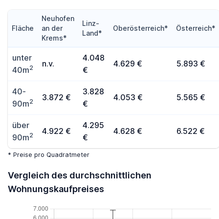
Neuhofen
Linz-
Fläche
an der
Oberösterreich*
Österreich*
Land*
Krems*
unter
4.048
n.v.
4.629 €
5.893 €
2
40m
€
40-
3.828
3.872 €
4.053 €
5.565 €
2
90m
€
über
4.295
4.922 €
4.628 €
6.522 €
2
90m
€
* Preise pro Quadratmeter
Vergleich des durchschnittlichen
Wohnungskaufpreises