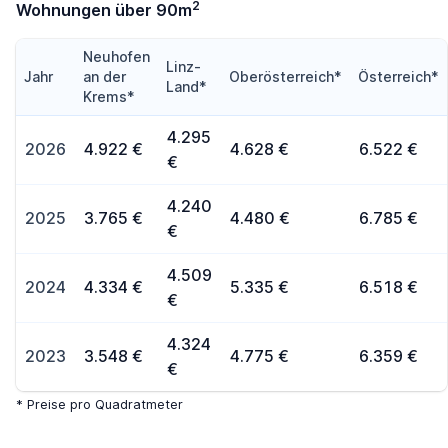
2
Wohnungen über 90m
Neuhofen
Linz-
Jahr
an der
Oberösterreich*
Österreich*
Land*
Krems*
4.295
2026
4.922 €
4.628 €
6.522 €
€
4.240
2025
3.765 €
4.480 €
6.785 €
€
4.509
2024
4.334 €
5.335 €
6.518 €
€
4.324
2023
3.548 €
4.775 €
6.359 €
€
* Preise pro Quadratmeter