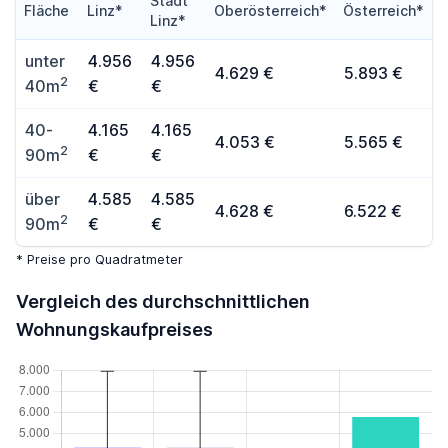
Stadt
Fläche
Linz*
Oberösterreich*
Österreich*
Linz*
unter
4.956
4.956
4.629 €
5.893 €
2
40m
€
€
40-
4.165
4.165
4.053 €
5.565 €
2
90m
€
€
über
4.585
4.585
4.628 €
6.522 €
2
90m
€
€
* Preise pro Quadratmeter
Vergleich des durchschnittlichen
Wohnungskaufpreises