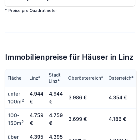
* Preise pro Quadratmeter
Immobilienpreise für Häuser in Linz
Stadt
Fläche
Linz*
Oberösterreich*
Österreich*
Linz*
unter
4.944
4.944
3.986 €
4.354 €
2
100m
€
€
100-
4.759
4.759
3.699 €
4.186 €
2
150m
€
€
über
4.395
4.395