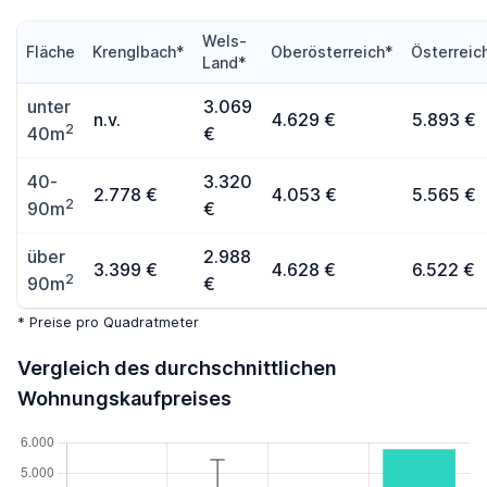
Wels-
Fläche
Krenglbach*
Oberösterreich*
Österreic
Land*
unter
3.069
n.v.
4.629 €
5.893 €
2
40m
€
40-
3.320
2.778 €
4.053 €
5.565 €
2
90m
€
über
2.988
3.399 €
4.628 €
6.522 €
2
90m
€
* Preise pro Quadratmeter
Vergleich des durchschnittlichen
Wohnungskaufpreises