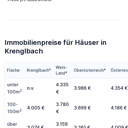
Immobilienpreise für Häuser in
Krenglbach
Wels-
Fläche
Krenglbach*
Oberösterreich*
Österrei
Land*
unter
4.335
n.v.
3.986 €
4.354 €
2
100m
€
100-
3.780
4.005 €
3.699 €
4.186 €
2
150m
€
über
3.159
3.074 €
3.261 €
4.009 