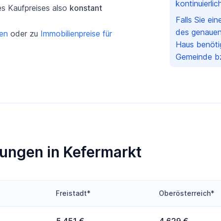
kontinuierli
es Kaufpreises also
konstant
Falls Sie ei
des genauen
gen
oder zu
Immobilienpreise für
Haus benötig
Gemeinde bz
ungen in Kefermarkt
Freistadt*
Oberösterreich*