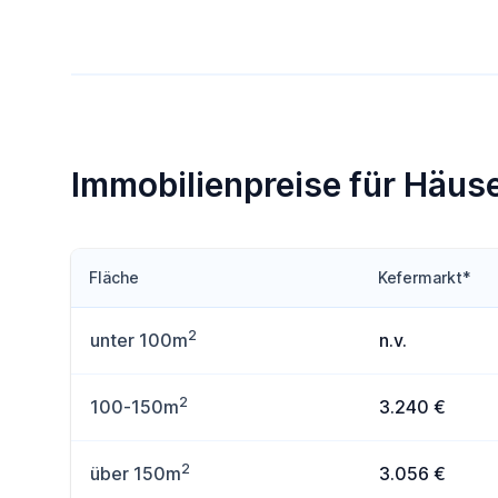
Immobilienpreise für Häuse
Fläche
Kefermarkt*
2
unter 100m
n.v.
2
100-150m
3.240 €
2
über 150m
3.056 €