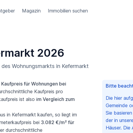
tgeber
Magazin
Immobilien suchen
ermarkt 2026
ng des Wohnungsmarkts in Kefermarkt
e
Kaufpreis für Wohnungen bei
Bitte beacht
rchschnittliche Kaufpreis pro
Die hier auf
ufpreis ist also
im Vergleich zum
Gemeinde ode
Sie basiere
 in Kefermarkt kaufen, so liegt im
der in unser
meterkaufpreis bei
3.082 €/m² für
Häuser. Die 
er durchschnittliche