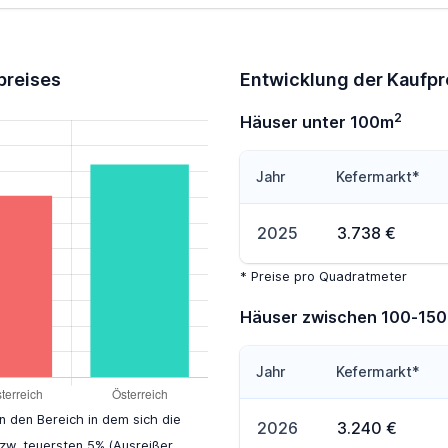
preises
Entwicklung der Kaufpr
2
Häuser unter 100m
Jahr
Kefermarkt*
2025
3.738 €
* Preise pro Quadratmeter
Häuser zwischen 100-15
Jahr
Kefermarkt*
en den Bereich in dem sich die
2026
3.240 €
zw. teuersten 5% (Ausreißer