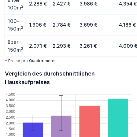
unter
2.288 €
2.427 €
3.986 €
4.354 €
2
100m
100-
1.906 €
2.784 €
3.699 €
4.186 €
2
150m
über
2.071 €
2.293 €
3.261 €
4.009 
2
150m
* Preise pro Quadratmeter
Vergleich des durchschnittlichen
Hauskaufpreises