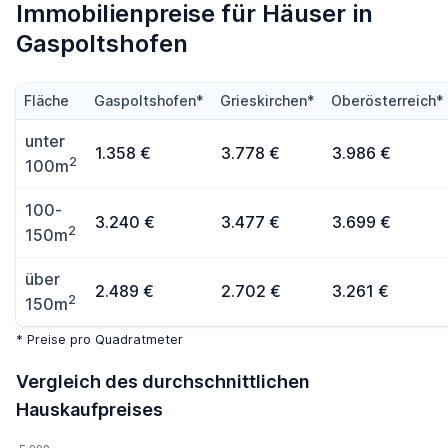
Immobilienpreise für Häuser in
Gaspoltshofen
Fläche
Gaspoltshofen*
Grieskirchen*
Oberösterreich*
unter
1.358 €
3.778 €
3.986 €
2
100m
100-
3.240 €
3.477 €
3.699 €
2
150m
über
2.489 €
2.702 €
3.261 €
2
150m
* Preise pro Quadratmeter
Vergleich des durchschnittlichen
Hauskaufpreises