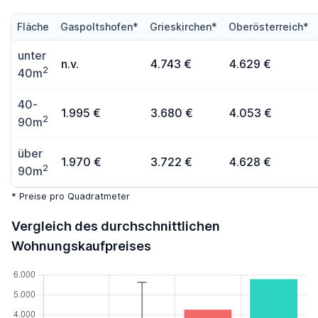
Fläche
Gaspoltshofen*
Grieskirchen*
Oberösterreich*
unter
n.v.
4.743 €
4.629 €
2
40m
40-
1.995 €
3.680 €
4.053 €
2
90m
über
1.970 €
3.722 €
4.628 €
2
90m
* Preise pro Quadratmeter
Vergleich des durchschnittlichen
Wohnungskaufpreises