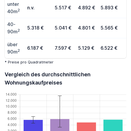
unter
n.v.
5.517 €
4.892 €
5.893 €
2
40m
40-
5.318 €
5.041 €
4.801 €
5.565 €
2
90m
über
6.187 €
7.597 €
5.129 €
6.522 €
2
90m
* Preise pro Quadratmeter
Vergleich des durchschnittlichen
Wohnungskaufpreises