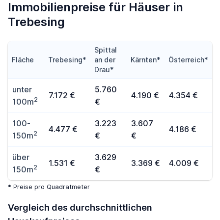
Immobilienpreise für Häuser in
Trebesing
Spittal
Fläche
Trebesing*
an der
Kärnten*
Österreich*
Drau*
unter
5.760
7.172 €
4.190 €
4.354 €
2
100m
€
100-
3.223
3.607
4.477 €
4.186 €
2
150m
€
€
über
3.629
1.531 €
3.369 €
4.009 €
2
150m
€
* Preise pro Quadratmeter
Vergleich des durchschnittlichen