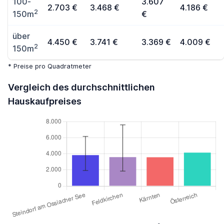
100-
3.607
2.703 €
3.468 €
4.186 €
2
150m
€
über
4.450 €
3.741 €
3.369 €
4.009 €
2
150m
* Preise pro Quadratmeter
Vergleich des durchschnittlichen
Hauskaufpreises