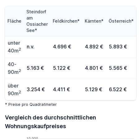
Steindorf
am
Fläche
Feldkirchen*
Kärnten*
Österreich*
Ossiacher
See*
unter
n.v.
4.696 €
4.892 €
5.893 €
2
40m
40-
5.163 €
5.122 €
4.801 €
5.565 €
2
90m
über
3.254 €
4.411 €
5.129 €
6.522 €
2
90m
* Preise pro Quadratmeter
Vergleich des durchschnittlichen
Wohnungskaufpreises