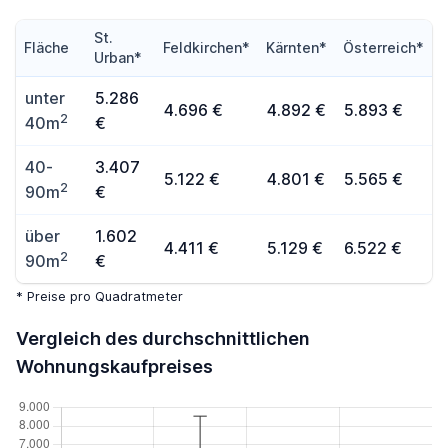
St.
Fläche
Feldkirchen*
Kärnten*
Österreich*
Urban*
unter
5.286
4.696 €
4.892 €
5.893 €
2
40m
€
40-
3.407
5.122 €
4.801 €
5.565 €
2
90m
€
über
1.602
4.411 €
5.129 €
6.522 €
2
90m
€
* Preise pro Quadratmeter
Vergleich des durchschnittlichen
Wohnungskaufpreises