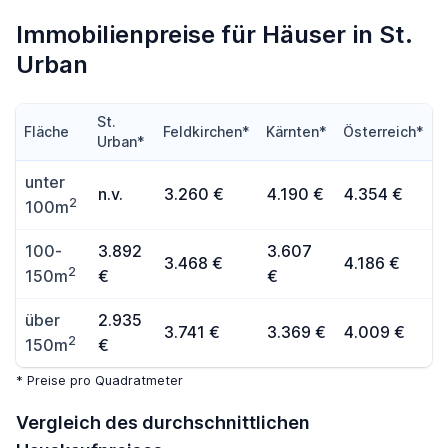
Immobilienpreise für Häuser in St.
Urban
St.
Fläche
Feldkirchen*
Kärnten*
Österreich*
Urban*
unter
n.v.
3.260 €
4.190 €
4.354 €
2
100m
100-
3.892
3.607
3.468 €
4.186 €
2
150m
€
€
über
2.935
3.741 €
3.369 €
4.009 €
2
150m
€
* Preise pro Quadratmeter
Vergleich des durchschnittlichen